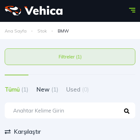
Ana Sayfa
Stok
BMW
Filtreler (1)
Tümü
(1)
New
(1)
Used
(0)
Karşılaştır