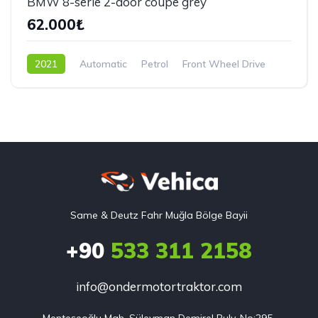
BMW 8-serie 2-door coupe grey
62.000₺
2021
Automatic
Petrol
Front Wheel Drive
Same & Deutz Fahr Muğla Bölge Bayii
+90
533 311 2158
info@ondermotortraktor.com
Menteşeoğlu Mah. Süleyman Demirel Bulv. No:295 